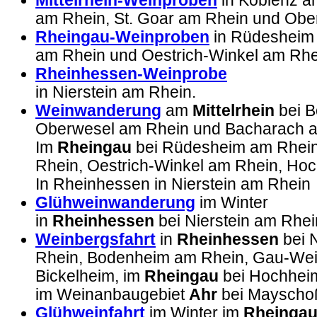
Mittelrhein-Weinproben
in Koblenz a
am Rhein, St. Goar am Rhein und Obe
Rheingau-Weinproben
in Rüdesheim a
am Rhein und Oestrich-Winkel am Rhe
Rheinhessen-Weinprobe
in Nierstein am Rhein.
Weinwanderung
am
Mittelrhein
bei B
Oberwesel am Rhein und Bacharach a
Im
Rheingau
bei Rüdesheim am Rhein, 
Rhein, Oestrich-Winkel am Rhein, Ho
In Rheinhessen in Nierstein am Rhein
Glühweinwanderung
im Winter
in
Rheinhessen
bei Nierstein am Rhei
Weinbergsfahrt
in
Rheinhessen
bei 
Rhein, Bodenheim am Rhein, Gau-We
Bickelheim, im
Rheingau
bei Hochhei
im Weinanbaugebiet
Ahr
bei Mayschoß
Glühweinfahrt
im Winter im
Rheinga