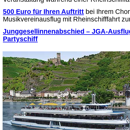
500 Euro für Ihren Auftritt
bei Ihrem Chor
Musikvereinausflug mit Rheinschifffahrt z
Junggesellinnenabschied – JGA-Ausflu
Partyschiff
.