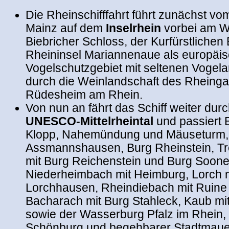
Die Rheinschifffahrt führt zunächst vom
Mainz auf dem
Inselrhein
vorbei am W
Biebricher Schloss, der Kurfürstlichen B
Rheininsel Mariannenaue als europäi
Vogelschutzgebiet mit seltenen Vogela
durch die Weinlandschaft des Rheinga
Rüdesheim am Rhein.
Von nun an fährt das Schiff weiter dur
UNESCO-Mittelrheintal
und passiert 
Klopp, Nahemündung und Mäuseturm, 
Assmannshausen, Burg Rheinstein, T
mit Burg Reichenstein und Burg Soone
Niederheimbach mit Heimburg, Lorch mi
Lorchhausen, Rheindiebach mit Ruine
Bacharach mit Burg Stahleck, Kaub mi
sowie der Wasserburg Pfalz im Rhein,
Schönburg und begehbarer Stadtmaue