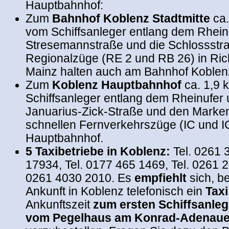
Hauptbahnhof:
Zum
Bahnhof Koblenz Stadtmitte
ca.
vom Schiffsanleger entlang dem Rheinu
Stresemannstraße und die Schlossstra
Regionalzüge (RE 2 und RB 26) in Ri
Mainz halten auch am Bahnhof Koblenz
Zum
Koblenz Hauptbahnhof
ca. 1,9
Schiffsanleger entlang dem Rheinufer 
Januarius-Zick-Straße und den Marke
schnellen Fernverkehrszüge (IC und I
Hauptbahnhof.
5 Taxibetriebe in Koblenz:
Tel. 0261 
17934, Tel. 0177 465 1469, Tel. 0261 
0261 4030 2010. Es
empfiehlt
sich, be
Ankunft in Koblenz telefonisch ein
Taxi
Ankunftszeit
zum ersten Schiffsanleg
vom Pegelhaus am Konrad-Adenaue